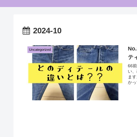
2024-10
No
Uncategorized
テ
66
い、
ます
かっ