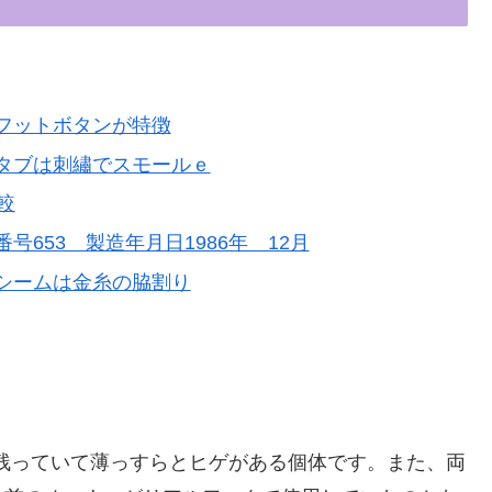
フットボタンが特徴
タブは刺繡でスモールｅ
較
653 製造年月日1986年 12月
シームは金糸の脇割り
割残っていて薄っすらとヒゲがある個体です。また、両