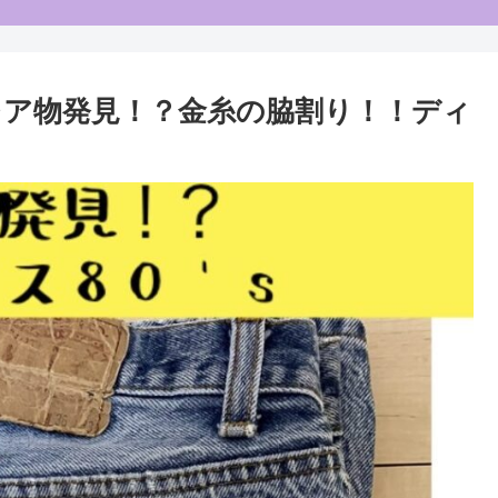
’ｓレア物発見！？金糸の脇割り！！ディ